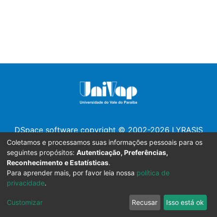
DSpace software
copyright © 2002-2026
LYRASIS
Configurações de
Política de
Termos
Enviar uma
Coletamos e processamos suas informações pessoais para os
Cookies
Privacidade
de Uso
Sugestão
seguintes propósitos:
Autenticação, Preferências,
Reconhecimento e Estatísticas
.
Desenvolvido por
Para aprender mais, por favor leia nossa
política de
privacidade
.
Customizar
Recusar
Isso está ok